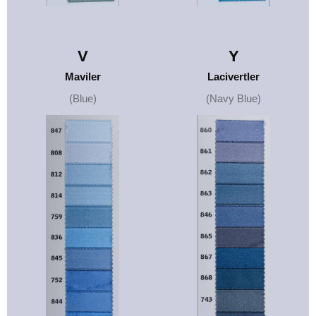
V
Y
Maviler
Lacivertler
(Blue)
(Navy Blue)