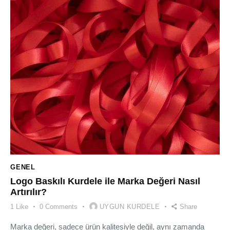
GENEL
Logo Baskılı Kurdele ile Marka Değeri Nasıl
Artırılır?
1
Like
0
Comments
UYGUN KURDELE
Share
Marka değeri, sadece ürün kalitesiyle değil, aynı zamanda